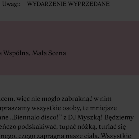
Uwagi:
WYDARZENIE WYPRZEDANE
a Wspólna, Mała Scena
ńcem, więc nie mogło zabraknąć w nim
apraszamy wszystkie osoby, te mniejsze
inne „Biennalo disco!” z DJ Myszką! Będziemy
eńczo podskakiwać, tupać nóżką, turlać się
nnego, czego zapragną nasze ciała. Wszystkie