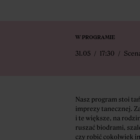
W PROGRAMIE
31.05
17:30
Scen
Nasz program stoi ta
imprezy tanecznej. Z
i te większe, na rodz
ruszać biodrami, szal
czy robić cokolwiek i