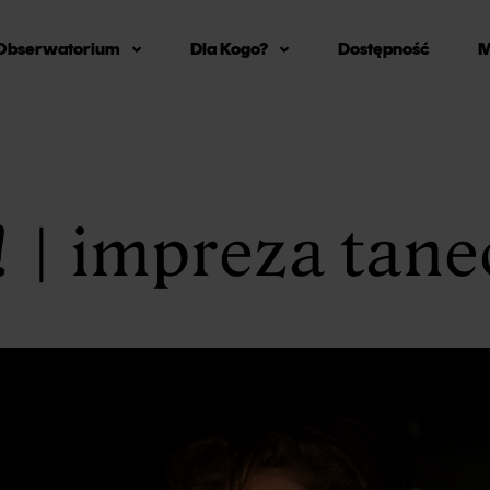
Obserwatorium
Dla Kogo?
Dostępność
M
O projekcie
Dla rodzin
O Obserwatorium 2026
Dla grup
Program Obserwatorium 2026
Dla branży
! | impreza tan
Historia
nży