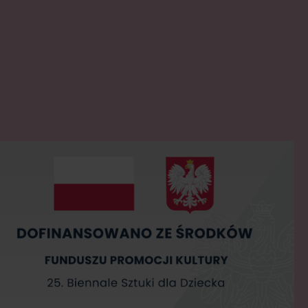
rcie
ra link w nowej karcie