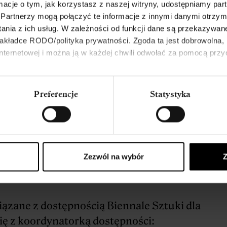
 Łodzi, Hashtag Lab w Warszawie, ale gra
ormacje o tym, jak korzystasz z naszej witryny, udostępniamy p
Partnerzy mogą połączyć te informacje z innymi danymi otrzym
 klubowych dla ludzi całkiem dorosłych.
nia z ich usług. W zależności od funkcji dane są przekazywa
akładce RODO/polityka prywatności. Zgoda ta jest dobrowolna,
 internetowej i można ją w każdej chwili odwołać za pomocą pr
ć
iem będziesz mógł, mogła wypożyczyć
Preferencje
Statystyka
uszające
 wygląda Scena Wspólna i jak się po niej
nij poniżej, żeby otworzyć lub pobrać:
k Scena Wspólna (plik pdf)
/
Zezwól na wybór
Z
k Scena Wspólna (plik .doc)
iązane z dostępnością Biennale Sztuki dla
ię z koordynatorką dostępności: