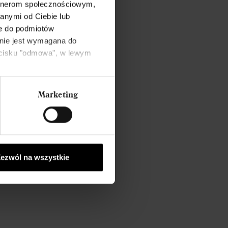
artnerom społecznościowym,
anymi od Ciebie lub
ne do podmiotów
 nie jest wymagana do
zycisku "odmowa", w lewym
Marketing
ezwól na wszystkie